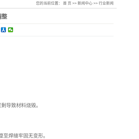
您的当前位置：
首 页
>>
新闻中心
>>
行业新闻
调整
过剩导致材料烧毁。
调整至焊缝牢固无变形。