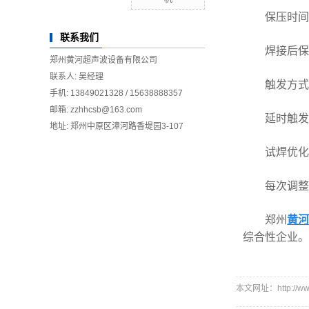
保压时间
联系我们
焊接后保持压
郑州黄河超声波设备有限公司
联系人: 吴经理
触发方式
手机: 13849021328 / 15638888357
邮箱: zzhhcsb@163.com
延时触发或
地址: 郑州中原区漳河路香堤园3-107
试焊优化
每次调整后
郑州
黄
综合性企业。
本文网址：http://www