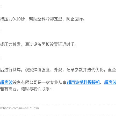
：
力0-10秒，帮助塑料冷却定型，防止回弹。
：
压力触发，通过设备面板设置延迟时间。
：
进行试焊，观察焊缝强度、外观，记录参数并迭代优化，直至
河超声波
设备有限公司是一家专业从事
超声波塑料焊接机
、
超声
若有需要，随时与我们联系~
.hhcsb.com/news/871.html