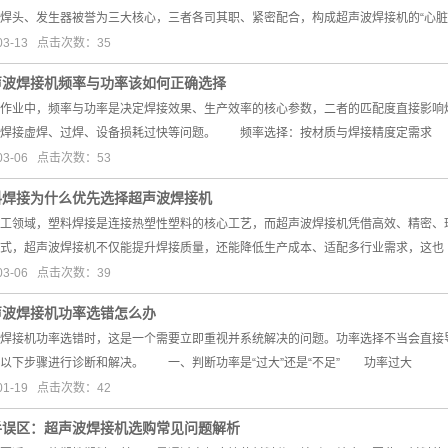
焊头、发生器被誉为三大核心，三者各司其职、紧密配合，构成超声波焊接机的“心脏
03-13 点击次数：35
声波焊接机频率与功率该如何正确选择
业中，频率与功率是决定焊接效果、生产效率的核心参数，二者的匹配度直接影响焊
致焊接虚焊、过焊、设备损耗过快等问题。 频率选择：按材质与焊接精度定需求
03-06 点击次数：53
料焊接为什么优先选择超声波焊接机
领域，塑料焊接是连接热塑性塑料的核心工艺，而超声波焊接机凭借高效、精密、环
式，超声波焊接机不仅能提升焊接质量，还能降低生产成本、适配多行业需求，这也
03-06 点击次数：39
声波焊接机功率选错怎么办
接机功率选错时，这是一个需要立即重视并系统解决的问题。功率选择不当会直接导
以下步骤进行诊断和解决。 一、判断功率是“过大”还是“不足” 功率过大
01-19 点击次数：42
手误区：超声波焊接机选购常见问题解析