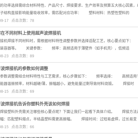
功率选择需综合材料特性、产品尺寸、焊接要求、生产效率及预算五大核心因素，
分子结构直接影响能量吸收效率，需匹配对应功率： 塑料材料：热塑性塑料的
09-17 点击次数：78
何在不同材料上使用超声波焊接机
机焊接不同材料时，需根据材料特性调整参数并选择适配工艺，核心要点如下： 
包装容器等。 关键参数： 频率：高频适用于薄壁件（如手机壳），低频适
08-23 点击次数：89
声波焊接机的参数如何调整
数调整需结合材料特性与工艺需求，核心步骤如下： 频率选择： 高频适用
换能器谐振频率，材料越硬/薄，振幅越小，避免能量过剩导致材料烧毁。 焊接时
08-15 点击次数：69
声波焊接机告诉你塑料外壳该如何焊接
接塑料外壳需关注哪些核心要点呢？下面让我们一起看下具体介绍。 焊接方法
幅：匹配塑料熔点，半结晶塑料需更高振幅。 焊接时间：过短易虚焊，过长易变
08-15 点击次数：66