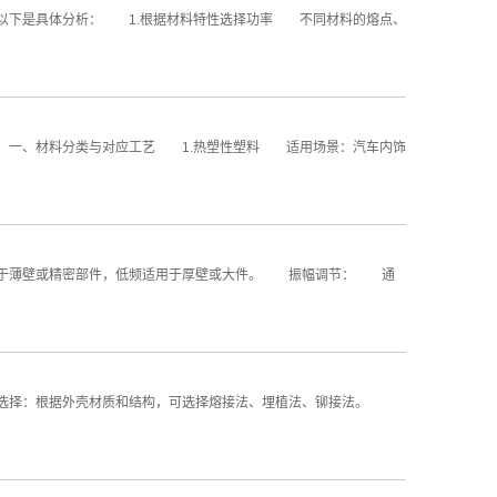
以下是具体分析： 1.根据材料特性选择功率 不同材料的熔点、
一、材料分类与对应工艺 1.热塑性塑料 适用场景：汽车内饰
于薄壁或精密部件，低频适用于厚壁或大件。 振幅调节： 通
选择：根据外壳材质和结构，可选择熔接法、埋植法、铆接法。