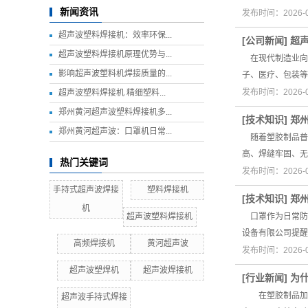
新闻资讯
发布时间：2026-
超声波塑料焊接机：效率环保...
[
公司新闻
]
超
超声波塑料焊接机原理优势与...
在现代制造业向
影响超声波塑料机焊接质量的...
子、医疗、包装等
发布时间：2026-
超声波塑料焊接机 精细塑料...
郑州黄河超声波塑料焊接机多...
[
技术知识
]
郑
郑州黄河超声波：口罩机日常...
随着塑胶制品普
高、焊缝牢固、无
热门关键词
发布时间：2026-
手持式超声波焊接
塑料焊接机
[
技术知识
]
郑
机
超声波塑料焊接机
口罩作为日常防
设备有限公司提醒
高频焊接机
黄河超声波
发布时间：2026-
超声波塑焊机
超声波焊接机
[
行业新闻
]
为
在塑胶制品加工
超声波手持式焊接