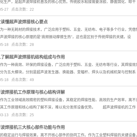
化生产，是超声波焊接机普及的核心优势。传统胶水粘接需要涂胶、静置固化、晾干
05-27 点击次数：22
文读懂超声波焊接核心要点
一种无耗材的焊接技术，广泛应用于塑料、五金、无纺布、电子等多个行业，凭借快
波焊接的核心原理的是“高频振动摩擦生热”，这也是区别于传统焊接的关键。设
05-18 点击次数：28
入了解超声波焊接机结构组成与作用
为一种高效、环保的焊接设备，广泛应用于塑料、五金、无纺布等行业，其焊接效
分为五大模块，分别是超声波发生器、换能器、变幅杆、焊头以及机械机架与控制系
05-18 点击次数：49
声波焊接机工作原理与核心结构详解
为工业领域高效精密的塑料焊接设备，其稳定的焊接性能、高效的生产效率，离不开
对其工作原理和核心结构了解不深，难以充分发挥设备优势。 超声波焊接机的工作
03-13 点击次数：25
声波焊接机三大核心部件功能与作用
稳定运行与焊接效果，离不开核心部件的协同工作。作为工业塑料焊接的关键设备，