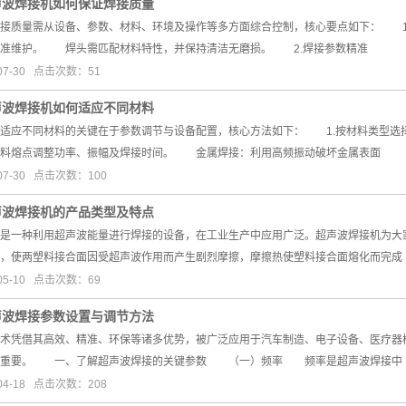
声波焊接机如何保证焊接质量
质量需从设备、参数、材料、环境及操作等多方面综合控制，核心要点如下： 1
校准维护。 焊头需匹配材料特性，并保持清洁无磨损。 2.焊接参数精准
07-30 点击次数：51
声波焊接机如何适应不同材料
应不同材料的关键在于参数调节与设备配置，核心方法如下： 1.按材料类型选
材料熔点调整功率、振幅及焊接时间。 金属焊接：利用高频振动破坏金属表面
07-30 点击次数：100
声波焊接机的产品类型及特点
一种利用超声波能量进行焊接的设备，在工业生产中应用广泛。超声波焊接机为大
，使两塑料接合面因受超声波作用而产生剧烈摩擦，摩擦热使塑料接合面熔化而完成
05-10 点击次数：69
声波焊接参数设置与调节方法
凭借其高效、精准、环保等诸多优势，被广泛应用于汽车制造、电子设备、医疗器械
关重要。 一、了解超声波焊接的关键参数 （一）频率 频率是超声波焊接中
04-18 点击次数：208