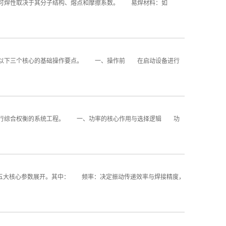
可焊性取决于其分子结构、熔点和摩擦系数。 易焊材料：如
握以下三个核心的基础操作要点。 一、操作前 在启动设备进行
进行综合权衡的系统工程。 一、功率的核心作用与选择逻辑 功
五大核心参数展开。其中： 频率：决定振动传递效率与焊接精度，