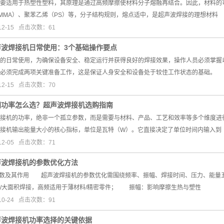
适用于热塑性塑料，其原理是通过高频摩擦使材料分子熔融再结合。因此，材料的
PMMA）、聚苯乙烯（PS）等，分子结构规则，熔点适中，是超声波焊接的理想材料
12-15 点击次数：61
声波焊接机日常使用：3个基础操作要点
日常使用，为确保设备安全、稳定运行并获得良好的焊接效果，操作人员必须掌
，必须完成两项关键准备工作，这是保证人身安全和设备处于较佳工作状态的基础。
12-15 点击次数：70
同功率怎么选？超声波焊接机选购指南
机的功率，绝非一个孤立参数，而是需要与材料、产品、工艺和效率等多个维度
接机输出能量大小的核心指标，单位是瓦特（W）。它直接决定了单位时间内输入到
12-05 点击次数：71
声波焊接机的参数优化方法
数及其作用 超声波焊接机的参数优化需围绕频率、振幅、焊接时间、压力、能量
/大面积焊接，高频适用于薄材料/精密零件； 振幅：影响摩擦生热与塑性
10-24 点击次数：91
声波焊接机功率选择的关键依据